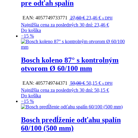
pre odťah spalín
Pôvodná
Aktuálna
EAN:
4057749733771
27,60
€
23,46
€
s DPH
cena
cena
Najnižšia cena za posledných 30 dní:
23,46
€
bola:
je:
Do košíka
27,60 €.
23,46 €.
−15 %
Bosch koleno 87° s kontrolným
otvorom Ø 60/100 mm
Pôvodná
Aktuálna
EAN:
4057749744371
59,00
€
50,15
€
s DPH
cena
cena
Najnižšia cena za posledných 30 dní:
50,15
€
bola:
je:
Do košíka
59,00 €.
50,15 €.
−15 %
Bosch predĺženie odťahu spalín
60/100 (500 mm)