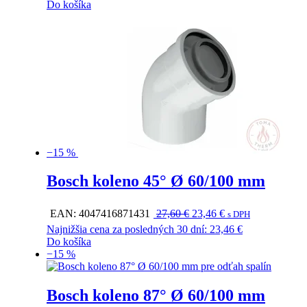
Do košíka
98,30 €.
83,55 €.
−15 %
Bosch koleno 45° Ø 60/100 mm
Pôvodná
Aktuálna
EAN:
4047416871431
27,60
€
23,46
€
s DPH
cena
cena
Najnižšia cena za posledných 30 dní:
23,46
€
bola:
je:
Do košíka
27,60 €.
23,46 €.
−15 %
Bosch koleno 87° Ø 60/100 mm