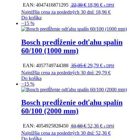
Pôvodná
Aktuálna
EAN:
4047416871295
22,30
€
18,96
€
s DPH
cena
cena
Najnižšia cena za posledných 30 dní:
18,96
€
bola:
je:
Do košíka
22,30 €.
18,96 €.
−15 %
Bosch predĺženie odťahu spalín
60/100 (1000 mm)
Pôvodná
Aktuálna
EAN:
4057749744388
35,05
€
29,79
€
s DPH
cena
cena
Najnižšia cena za posledných 30 dní:
29,79
€
bola:
je:
Do košíka
35,05 €.
29,79 €.
−15 %
Bosch predĺženie odťahu spalín
60/100 (2000 mm)
Pôvodná
Aktuálna
EAN:
4054925828450
61,60
€
52,36
€
s DPH
cena
cena
Najnižšia cena za posledných 30 dní:
52,36
€
bola:
je:
Do košíka