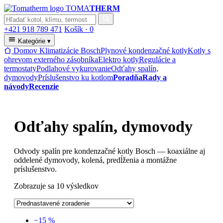
TOMA
THERM
+421 918 789 471
Košík ·
0
Kategórie
▾
Domov
Klimatizácie Bosch
Plynové kondenzačné kotly
Kotly s
ohrevom externého zásobníka
Elektro kotly
Regulácie a
termostaty
Podlahové vykurovanie
Odťahy spalín,
dymovody
Príslušenstvo ku kotlom
Poradňa
Rady a
návody
Recenzie
Odťahy spalín, dymovody
Odvody spalín pre kondenzačné kotly Bosch — koaxiálne aj
oddelené dymovody, kolená, predĺženia a montážne
príslušenstvo.
Zobrazuje sa 10 výsledkov
−15 %