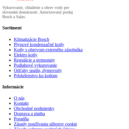
Vykurovanie, chladenie a ohrev vody pre
slovenské domácnosti. Autorizovaný predaj
Bosch a Salus.
Sortiment
Klimatizácie Bosch
Plynové kondenzačné kotly
Kotly s ohrevom externého zásobníka
Elektro kotly
Regulácie a termostaty
Podlahové vykurovanie
Odťahy spalín, dymovody
Príslušenstvo ku kotlom
Informácie
O nás
Kontakt
Obchodné podmienky
Doprava a platba
Poradňa
Zásady používania súborov cookie