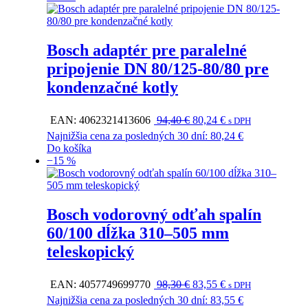
Bosch adaptér pre paralelné
pripojenie DN 80/125-80/80 pre
kondenzačné kotly
Pôvodná
Aktuálna
EAN:
4062321413606
94,40
€
80,24
€
s DPH
cena
cena
Najnižšia cena za posledných 30 dní:
80,24
€
bola:
je:
Do košíka
94,40 €.
80,24 €.
−15 %
Bosch vodorovný odťah spalín
60/100 dĺžka 310–505 mm
teleskopický
Pôvodná
Aktuálna
EAN:
4057749699770
98,30
€
83,55
€
s DPH
cena
cena
Najnižšia cena za posledných 30 dní:
83,55
€
bola:
je: