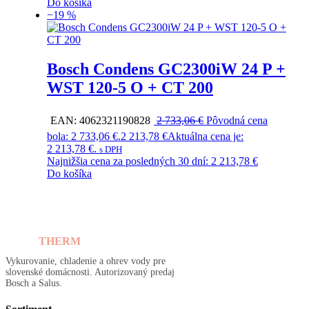
Do košíka
−19 %
Bosch Condens GC2300iW 24 P +
WST 120-5 O + CT 200
EAN:
4062321190828
2 733,06
€
Pôvodná cena
bola: 2 733,06 €.
2 213,78
€
Aktuálna cena je:
2 213,78 €.
s DPH
Najnižšia cena za posledných 30 dní:
2 213,78
€
Do košíka
TOMA
THERM
Vykurovanie, chladenie a ohrev vody pre
slovenské domácnosti. Autorizovaný predaj
Bosch a Salus.