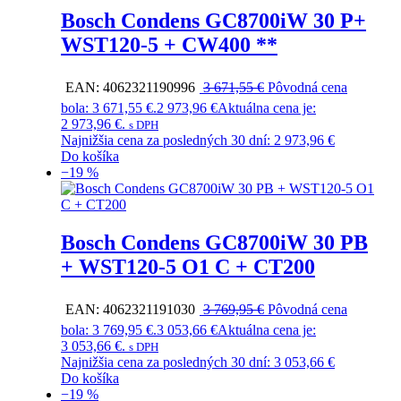
Bosch Condens GC8700iW 30 P+
WST120-5 + CW400 **
EAN:
4062321190996
3 671,55
€
Pôvodná cena
bola: 3 671,55 €.
2 973,96
€
Aktuálna cena je:
2 973,96 €.
s DPH
Najnižšia cena za posledných 30 dní:
2 973,96
€
Do košíka
−19 %
Bosch Condens GC8700iW 30 PB
+ WST120-5 O1 C + CT200
EAN:
4062321191030
3 769,95
€
Pôvodná cena
bola: 3 769,95 €.
3 053,66
€
Aktuálna cena je:
3 053,66 €.
s DPH
Najnižšia cena za posledných 30 dní:
3 053,66
€
Do košíka
−19 %