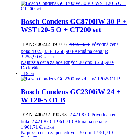
Bosch Condens GC8700iW 30 P +
WST120-5 O + CT200 set
EAN:
4062321191016
4 023,33
€
Pôvodná cena
bola: 4 023,33 €.
3 258,90
€
Aktuálna cena je:
3 258,90 €.
s DPH
Najnižšia cena za posledných 30 dní:
3 258,90
€
Do košíka
−19 %
Bosch Condens GC2300iW 24 +
W 120-5 O1 B
EAN:
4062321190798
2 421,87
€
Pôvodná cena
bola: 2 421,87 €.
1 961,71
€
Aktuálna cena je:
1 961,71 €.
s DPH
Najnižšia cena za posledných 30 dní:
1 961,71
€