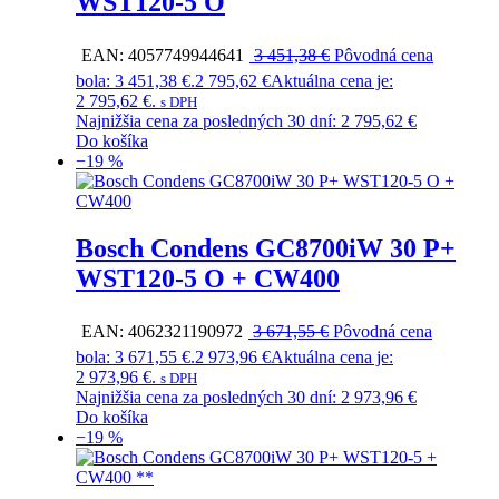
WST120-5 O
EAN:
4057749944641
3 451,38
€
Pôvodná cena
bola: 3 451,38 €.
2 795,62
€
Aktuálna cena je:
2 795,62 €.
s DPH
Najnižšia cena za posledných 30 dní:
2 795,62
€
Do košíka
−19 %
Bosch Condens GC8700iW 30 P+
WST120-5 O + CW400
EAN:
4062321190972
3 671,55
€
Pôvodná cena
bola: 3 671,55 €.
2 973,96
€
Aktuálna cena je:
2 973,96 €.
s DPH
Najnižšia cena za posledných 30 dní:
2 973,96
€
Do košíka
−19 %