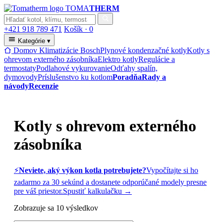
TOMA
THERM
+421 918 789 471
Košík ·
0
Kategórie
▾
Domov
Klimatizácie Bosch
Plynové kondenzačné kotly
Kotly s
ohrevom externého zásobníka
Elektro kotly
Regulácie a
termostaty
Podlahové vykurovanie
Odťahy spalín,
dymovody
Príslušenstvo ku kotlom
Poradňa
Rady a
návody
Recenzie
Kotly s ohrevom externého
zásobníka
⚡
Neviete, aký výkon kotla potrebujete?
Vypočítajte si ho
zadarmo za 30 sekúnd a dostanete odporúčané modely presne
pre váš priestor.
Spustiť kalkulačku →
Zobrazuje sa 10 výsledkov