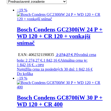
−19 %
Bosch Condens GC2300iW 24 P +
WD 120 + CR 120 + vonkajší
snímač
EAN:
4062321190835
2 274,27
€
Pôvodná cena
bola: 2 274,27 €.
1 842,16
€
Aktuálna cena je:
1 842,16 €.
s DPH
Najnižšia cena za posledných 30 dní:
1 842,16
€
Do košíka
−19 %
Bosch Condens GC8700iW 30 P +
WD 120 + CR 400