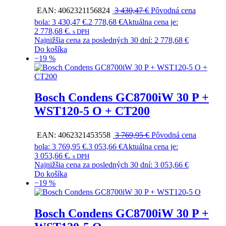
EAN:
4062321156824
3 430,47
€
Pôvodná cena
bola: 3 430,47 €.
2 778,68
€
Aktuálna cena je:
2 778,68 €.
s DPH
Najnižšia cena za posledných 30 dní:
2 778,68
€
Do košíka
−19 %
Bosch Condens GC8700iW 30 P +
WST120-5 O + CT200
EAN:
4062321453558
3 769,95
€
Pôvodná cena
bola: 3 769,95 €.
3 053,66
€
Aktuálna cena je:
3 053,66 €.
s DPH
Najnižšia cena za posledných 30 dní:
3 053,66
€
Do košíka
−19 %
Bosch Condens GC8700iW 30 P +