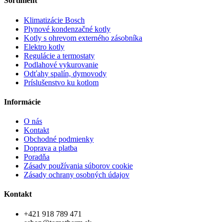
Sortiment
Klimatizácie Bosch
Plynové kondenzačné kotly
Kotly s ohrevom externého zásobníka
Elektro kotly
Regulácie a termostaty
Podlahové vykurovanie
Odťahy spalín, dymovody
Príslušenstvo ku kotlom
Informácie
O nás
Kontakt
Obchodné podmienky
Doprava a platba
Poradňa
Zásady používania súborov cookie
Zásady ochrany osobných údajov
Kontakt
+421 918 789 471